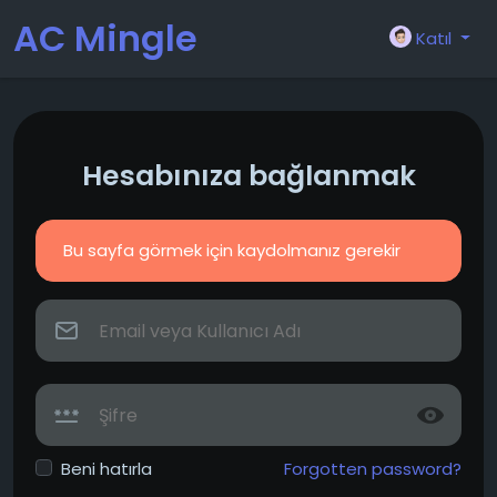
AC Mingle
Katıl
Hesabınıza bağlanmak
Bu sayfa görmek için kaydolmanız gerekir
Beni hatırla
Forgotten password?