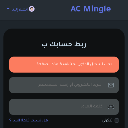
AC Mingle
انضم إلينا
ربط حسابك ب
يجب تسجيل الدخول لمشاهدة هذه الصفحة
تذكرني
هل نسيت كلمة السر ؟