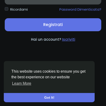
Ricordami
Password Dimenticata?
Registrati
Hai un account?
Iscriviti
This website uses cookies to ensure you get
the best experience on our website
Learn More
© 2026 AC Mingle
Italiano
About
Termini e Condizioni
Privacy
Contattaci
Support Center
Elenco
Got It!